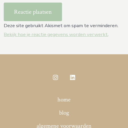
Deze site gebruikt Akismet om spam te verminderen.
Bekijk hoe je reactie gegevens worden verwerkt
.
Open
Open
Instagram
LinkedIn
home
in
in
een
een
blog
nieuwe
nieuwe
algemene voorwaarden
tab
tab