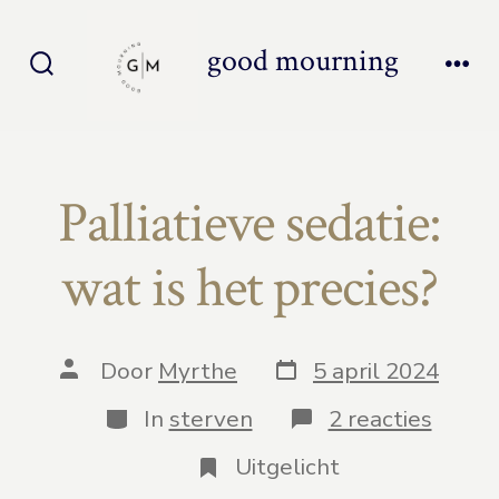
Inhoud
overslaan
good mourning
Zoeken
Men
toggle
Palliatieve sedatie:
wat is het precies?
Berichtdatum
Auteur
Door
Myrthe
5 april 2024
van
bericht
Categorieën
op
In
sterven
2 reacties
Pallia
sedati
Uitgelicht
wat