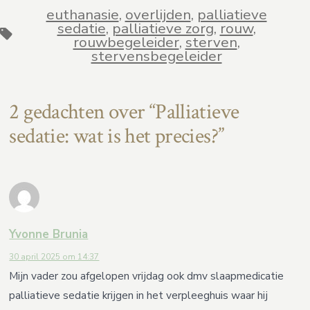
euthanasie
,
overlijden
,
palliatieve
sedatie
,
palliatieve zorg
,
rouw
,
Tags
rouwbegeleider
,
sterven
,
stervensbegeleider
2 gedachten over “
Palliatieve
sedatie: wat is het precies?
”
Yvonne Brunia
30 april 2025 om 14:37
Mijn vader zou afgelopen vrijdag ook dmv slaapmedicatie
palliatieve sedatie krijgen in het verpleeghuis waar hij