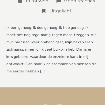
op
In
rouwen
Geen reacties
Van
perf
Uitgelicht
naar
‘goe
is
Ik ben genoeg. Ik doe genoeg. Ik heb genoeg. Ik
goe
gen
moet het nog regelmatig tegen mezelf zeggen. Als
mijn hartslag weer omhoog gaat, mijn nekspieren
zich aanspannen of ik veel buikpijn heb. Dan is er
iets gebeurd, waardoor de onzekere kant in mij
ontwaakt. Dan hoor ik de stemmen van mensen die
me eerder hebben […]