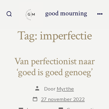
Inhoud
overslaan
good mourning
Zoeken
Men
toggle
Tag:
imperfectie
Van perfectionist naar
‘goed is goed genoeg’
Auteur
Door
Myrthe
van
bericht
Berichtdatum
27 november 2022
Categorieën