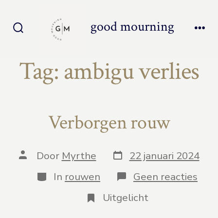
Inhoud
overslaan
good mourning
Zoeken
Men
toggle
Tag:
ambigu verlies
Verborgen rouw
Berichtdatum
Auteur
Door
Myrthe
22 januari 2024
van
bericht
Categorieën
op
In
rouwen
Geen reacties
Ver
rou
Uitgelicht