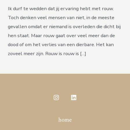
Ik durf te wedden dat jij ervaring hebt met rouw.
Toch denken veel mensen van niet, in de meeste
gevallen omdat er niemand is overleden die dicht bij
hen staat. Maar rouw gaat over veel meer dan de
dood of om het verlies van een dierbare. Het kan
zoveel meer zijn. Rouw is rouw is […]
Open
Open
Instagram
LinkedIn
home
in
in
een
een