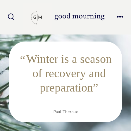
Inhoud
overslaan
good mourning
Zoeken
Men
toggle
Winter is a season
of recovery and
preparation
Paul Theroux