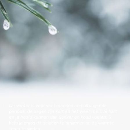
De winter is voor veel mensen een uitdagende
periode: de dagen zijn kort en het weer is kil. Je hart
en je hoofd kunnen dan donker en koud voelen.
Ik
help je graag dit seizoen te omarmen en de warmte
terug te vinden.