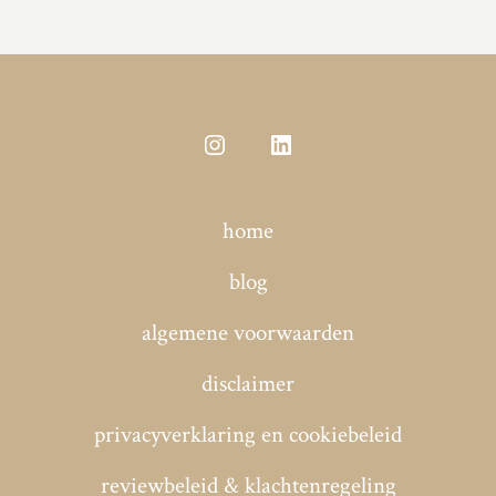
Open
Open
Instagram
LinkedIn
home
in
in
een
een
blog
nieuwe
nieuwe
algemene voorwaarden
tab
tab
disclaimer
privacyverklaring en cookiebeleid
reviewbeleid & klachtenregeling