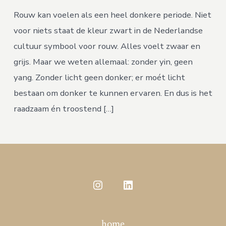
Rouw kan voelen als een heel donkere periode. Niet
voor niets staat de kleur zwart in de Nederlandse
cultuur symbool voor rouw. Alles voelt zwaar en
grijs. Maar we weten allemaal: zonder yin, geen
yang. Zonder licht geen donker; er moét licht
bestaan om donker te kunnen ervaren. En dus is het
raadzaam én troostend […]
Open
Open
Instagram
LinkedIn
home
in
in