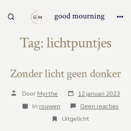
Inhoud
overslaan
good mourning
Zoeken
Men
toggle
Tag:
lichtpuntjes
Zonder licht geen donker
Berichtdatum
Auteur
Door
Myrthe
12 januari 2023
van
bericht
Categorieën
op
In
rouwen
Geen reacties
Zon
licht
Uitgelicht
gee
don