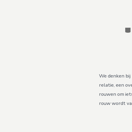
Ca
We denken bij 
relatie, een ov
rouwen om iets
rouw wordt vaa