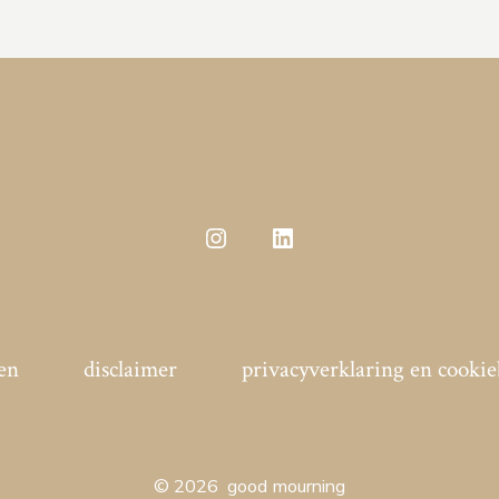
Open
Open
Instagram
LinkedIn
in
in
een
een
en
disclaimer
privacyverklaring en cookie
nieuwe
nieuwe
tab
tab
© 2026
good mourning