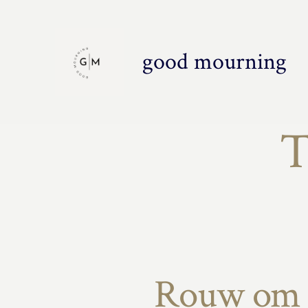
Inhoud
overslaan
good mourning
T
Rouw om wa