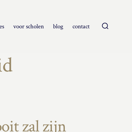
es
voor scholen
blog
contact
Zoeken
toggle
id
it zal zijn