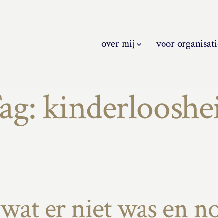
over mij
voor organisati
ag:
kinderlooshe
t er niet was en noo