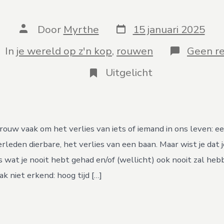
Berichtdatum
Auteur
Door
Myrthe
15 januari 2025
van
bericht
tegorieën
In
je wereld op z'n kop
,
rouwen
Geen re
Uitgelicht
rouw vaak om het verlies van iets of iemand in ons leven: 
erleden dierbare, het verlies van een baan. Maar wist je dat 
 wat je nooit hebt gehad en/of (wellicht) ook nooit zal he
k niet erkend: hoog tijd […]