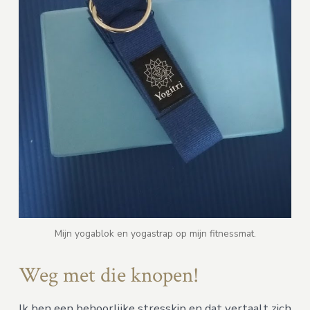
Mijn yogablok en yogastrap op mijn fitnessmat.
Weg met die knopen!
Ik ben een behoorlijke stresskip en dat vertaalt zich