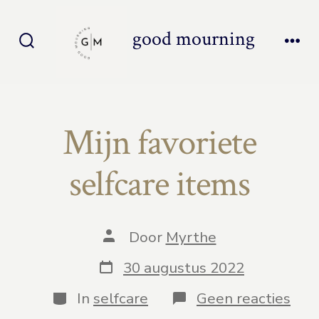
Inhoud
overslaan
good mourning
Zoeken
Men
toggle
Mijn favoriete
selfcare items
Auteur
Door
Myrthe
van
bericht
Berichtdatum
30 augustus 2022
Categorieën
op
In
selfcare
Geen reacties
Mijn