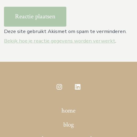
Deze site gebruikt Akismet om spam te verminderen.
Bekijk hoe je reactie gegevens worden verwerkt
.
Open
Open
Instagram
LinkedIn
home
in
in
een
een
blog
nieuwe
nieuwe