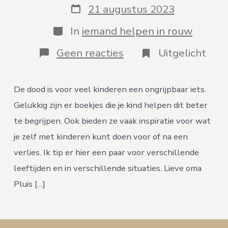
bericht
Berichtdatum
21 augustus 2023
Categorieën
In
iemand helpen in rouw
op
Geen reacties
Uitgelicht
7
boeken
voor
De dood is voor veel kinderen een ongrijpbaar iets.
kinderen
in
Gelukkig zijn er boekjes die je kind helpen dit beter
rouw
te begrijpen. Ook bieden ze vaak inspiratie voor wat
je zelf met kinderen kunt doen voor of na een
verlies. Ik tip er hier een paar voor verschillende
leeftijden en in verschillende situaties. Lieve oma
Pluis […]