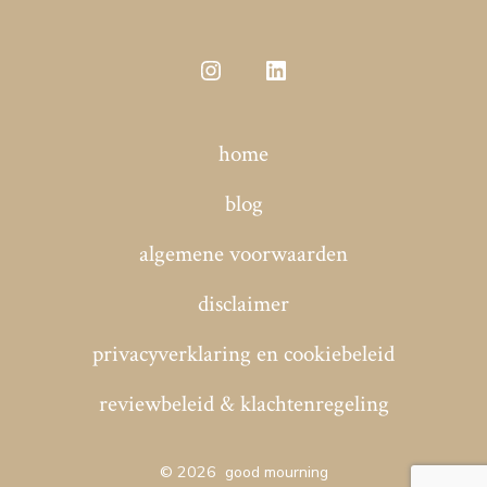
Open
Open
Instagram
LinkedIn
home
in
in
een
een
blog
nieuwe
nieuwe
algemene voorwaarden
tab
tab
disclaimer
privacyverklaring en cookiebeleid
reviewbeleid & klachtenregeling
© 2026
good mourning