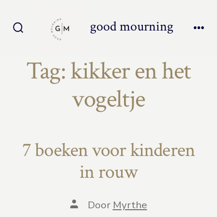
Inhoud
overslaan
good mourning
Zoeken
Men
toggle
Tag:
kikker en het
vogeltje
7 boeken voor kinderen
in rouw
Auteur
Door
Myrthe
van