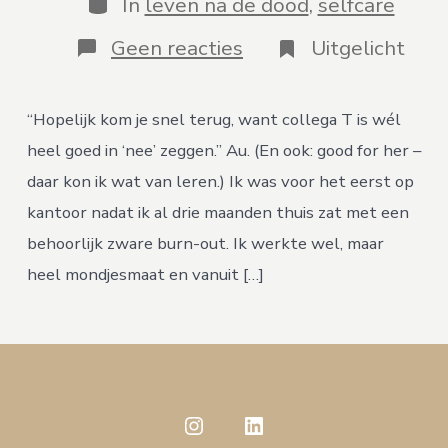
Categorieën
In
leven na de dood
,
selfcare
op
Geen reacties
Uitgelicht
Hoe
‘nee’
leren
“Hopelijk kom je snel terug, want collega T is wél
zeggen
me
heel goed in ‘nee’ zeggen.” Au. (En ook: good for her –
hielp
daar kon ik wat van leren.) Ik was voor het eerst op
om
weer
kantoor nadat ik al drie maanden thuis zat met een
‘ja’
behoorlijk zware burn-out. Ik werkte wel, maar
te
voelen
heel mondjesmaat en vanuit […]
Open
Open