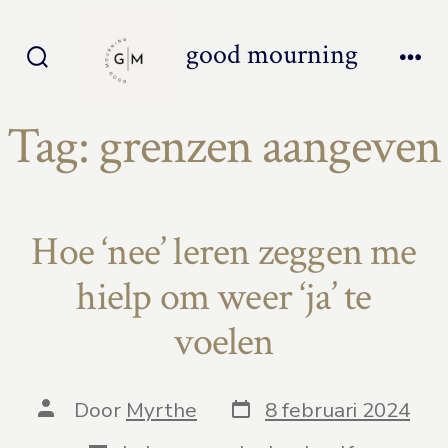
Inhoud
overslaan
good mourning
Zoeken
Men
toggle
Tag:
grenzen aangeven
Hoe ‘nee’ leren zeggen me
hielp om weer ‘ja’ te
voelen
Berichtdatum
Auteur
Door
Myrthe
8 februari 2024
van
bericht