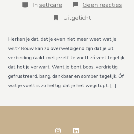
Categorieën
op
In
selfcare
Geen reacties
Hoe
kom
Uitgelicht
je
bij
je
Herken je dat, dat je even niet meer weet wat je
gev
wilt? Rouw kan zo overweldigend zijn dat je uit
verbinding raakt met jezelf. Je voelt zó veel tegelijk,
dat het je verwart. Want je bent boos, verdrietig,
gefrustreerd, bang, dankbaar en somber tegelijk. Óf
wat je voelt is zo heftig, dat je het wegstopt. […]