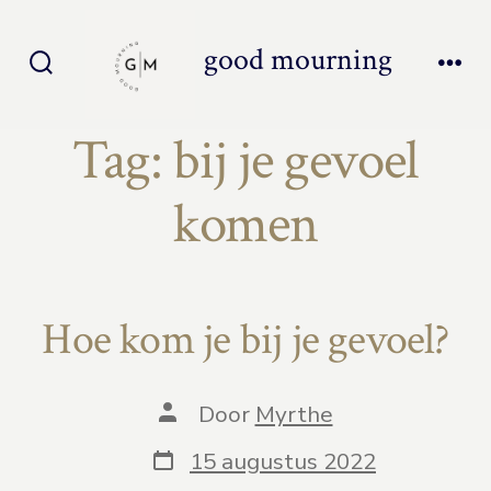
Inhoud
overslaan
good mourning
Zoeken
Men
toggle
Tag:
bij je gevoel
komen
Hoe kom je bij je gevoel?
Auteur
Door
Myrthe
van
bericht
Berichtdatum
15 augustus 2022